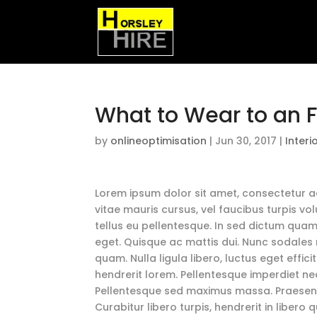
What to Wear to an 
by
onlineoptimisation
|
Jun 30, 2017
|
Interi
Lorem ipsum dolor sit amet, consectetur adi
vitae mauris cursus, vel faucibus turpis vo
tellus eu pellentesque. In sed dictum quam
eget. Quisque ac mattis dui. Nunc sodales n
quam. Nulla ligula libero, luctus eget effi
hendrerit lorem. Pellentesque imperdiet n
Pellentesque sed maximus massa. Praesent 
Curabitur libero turpis, hendrerit in libero