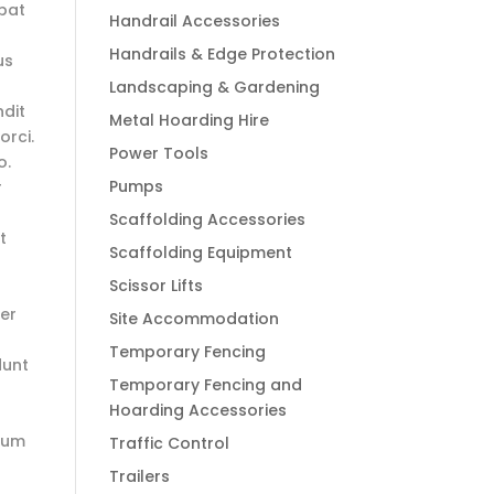
tpat
Handrail Accessories
Handrails & Edge Protection
us
Landscaping & Gardening
ndit
Metal Hoarding Hire
orci.
Power Tools
o.
Pumps
r
Scaffolding Accessories
t
Scaffolding Equipment
Scissor Lifts
ger
Site Accommodation
Temporary Fencing
dunt
Temporary Fencing and
Hoarding Accessories
psum
Traffic Control
Trailers