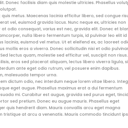
. Donec facilisis diam quis molestie ultricies. Phasellus volu
volutpat.
t quis metus. Maecenas lacinia efficitur libero, sed congue ris
et erat vel, euismod gravida lacus. Nunc neque ex, ultricies non
r at odio consequat, varius est nec, gravida elit. Donec et bla
amcorper, nulla libero fermentum turpis, id pulvinar leo elit id 
lacinia, euismod vel metus. Ut et eleifend ex, ac laoreet odi
s mollis eros a viverra. Donec sollicitudin nisi et odio pulvina
 Sed lectus quam, molestie sed efficitur vel, suscipit non risus.
isis, eros sed placerat aliquam, lectus libero viverra ligula, si
interdum ante eget odio rutrum, vel posuere enim dapibus.
non, malesuada tempor urna.
 sem dictum odio, nec interdum neque lorem vitae libero. Inte
tesque eget augue. Phasellus maximus erat a dui fermentum
suada mi. Curabitur est augue, gravida sed purus eget, tinci
ortor sed pretium. Donec eu augue mauris. Phasellus eget
ger quis hendrerit diam. Mauris convallis arcu eget magna
 tristique at arcu a venenatis. Mauris commodo tincidunt i