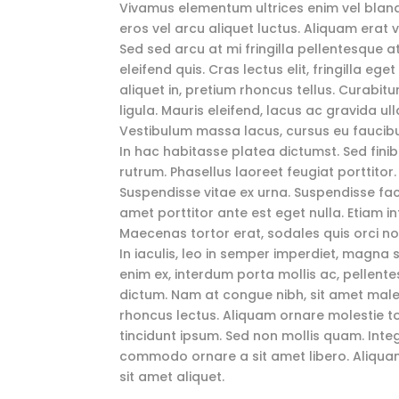
Vivamus elementum ultrices enim vel blandit
eros vel arcu aliquet luctus. Aliquam erat 
Sed sed arcu at mi fringilla pellentesque a
eleifend quis. Cras lectus elit, fringilla eg
aliquet in, pretium rhoncus tellus. Curabitu
ligula. Mauris eleifend, lacus ac gravida ull
Vestibulum massa lacus, cursus eu faucibus 
In hac habitasse platea dictumst. Sed finibu
rutrum. Phasellus laoreet feugiat porttitor.
Suspendisse vitae ex urna. Suspendisse facil
amet porttitor ante est eget nulla. Etiam 
Maecenas tortor erat, sodales quis orci 
In iaculis, leo in semper imperdiet, magna
enim ex, interdum porta mollis ac, pellen
dictum. Nam at congue nibh, sit amet male
rhoncus lectus. Aliquam ornare molestie t
tincidunt ipsum. Sed non mollis quam. Inte
commodo ornare a sit amet libero. Aliquam
sit amet aliquet.