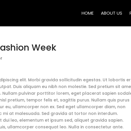
HOME
ABOUT US
Fashion Week
or
piscing elit. Morbi gravida sollicitudin egestas. Ut lobortis e
lutpat. Duis aliquam eu nibh non molestie. Sed pretium sit ame
. Nullam pulvinar porttitor lorem, eget placerat sapien sodal
isl pretium, tempor felis et, sagittis purus. Nullam quis purus
citur eu, ullamcorper non ex. Sed eget ullamcorper diam, non
ec mi at malesuada. Sed gravida at tortor non interdum.
dui leo, elementum et ipsum sed, aliquet gravida sapien.
 quis, ullamcorper consequat leo. Nulla in consectetur ante.