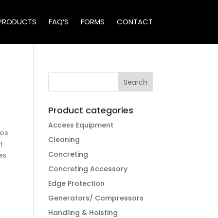
PRODUCTS
FAQ’S
FORMS
CONTACT
Product categories
Access Equipment
ros
Cleaning
t
Concreting
es
Concreting Accessory
Edge Protection
Generators/ Compressors
Handling & Hoisting