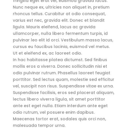
fringilla eget erat vel, euismod gravida lacus.
Nunc neque ex, ultricies non aliquet in, pretium
rhoncus tellus. Curabitur at odio consequat,
varius est nec, gravida elit. Donec et blandit
ligula. Mauris eleifend, lacus ac gravida
ullamcorper, nulla libero fermentum turpis, id
pulvinar leo elit id orci. Vestibulum massa lacus,
cursus eu faucibus lacinia, euismod vel metus.
Ut et eleifend ex, ac laoreet odio.
In hac habitasse platea dictumst. Sed finibus
mollis eros a viverra. Donec sollicitudin nisi et
odio pulvinar rutrum. Phasellus laoreet feugiat
porttitor. Sed lectus quam, molestie sed efficitur
vel, suscipit non risus. Suspendisse vitae ex urna.
Suspendisse facilisis, eros sed placerat aliquam,
lectus libero viverra ligula, sit amet porttitor
ante est eget nulla. Etiam interdum ante eget
odio rutrum, vel posuere enim dapibus.
Maecenas tortor erat, sodales quis orci non,
malesuada tempor urna.