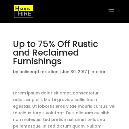
Up to 75% Off Rustic
and Reclaimed
Furnishings
by
onlineoptimisation
|
Jun 30, 2017
|
Interior
Lorem ipsum dolor sit amet, consectetur
adipiscing elit. Morbi gravida sollicitudin
egestas. Ut lobortis eros vitae mauris cursus, vel
faucibus turpis volutpat. Duis aliquam eu nibh
non molestie. Sed pretium sit amet tellus eu
pellentesque. In sed dictum quam. Nullam